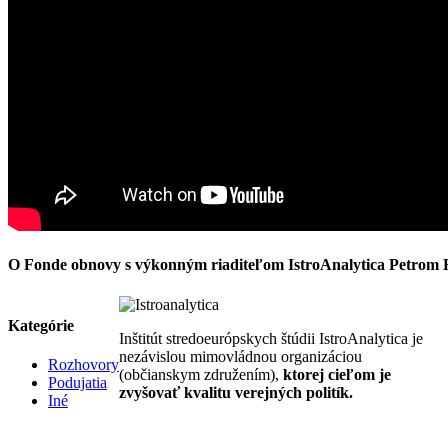
O Fonde obnovy s výkonným riaditeľom IstroAnalytica Petrom
Kategórie
Inštitút stredoeurópskych štúdii IstroAnalytica je
nezávislou mimovládnou organizáciou
Rozhovory
(občianskym združením),
ktorej cieľom je
Podujatia
zvyšovať kvalitu verejných politík.
Iné