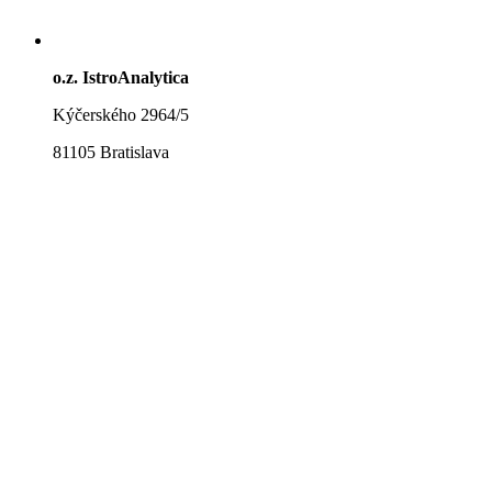
o.z. IstroAnalytica
Kýčerského 2964/5
81105 Bratislava