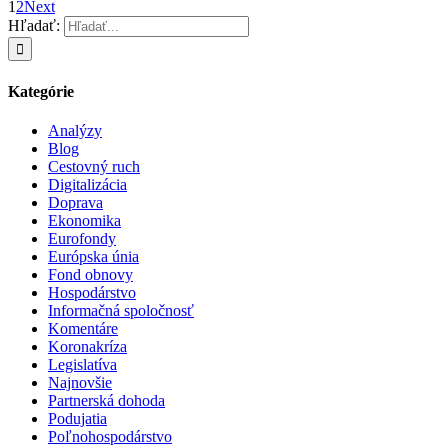
1
2
Next
Hľadať:
Kategórie
Analýzy
Blog
Cestovný ruch
Digitalizácia
Doprava
Ekonomika
Eurofondy
Európska únia
Fond obnovy
Hospodárstvo
Informačná spoločnosť
Komentáre
Koronakríza
Legislatíva
Najnovšie
Partnerská dohoda
Podujatia
Poľnohospodárstvo