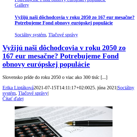
Gallery
Vyžijú naši dôchodcovia v roku 2050 zo 167 eur mesačne?
Potrebujeme Fond obnovy európskej populácie
Sociálny systém
,
Tlačové správy
Vyžijú naši dôchodcovia v roku 2050 zo
167 eur mesačne? Potrebujeme Fond
obnovy európskej populácie
Slovensko príde do roku 2050 o viac ako 300 tisíc [...]
Erika Liptáková
2021-07-15T14:11:17+02:00
25. júna 2021
|
Sociálny
systém
,
Tlačové správy
|
Čítať ďalej