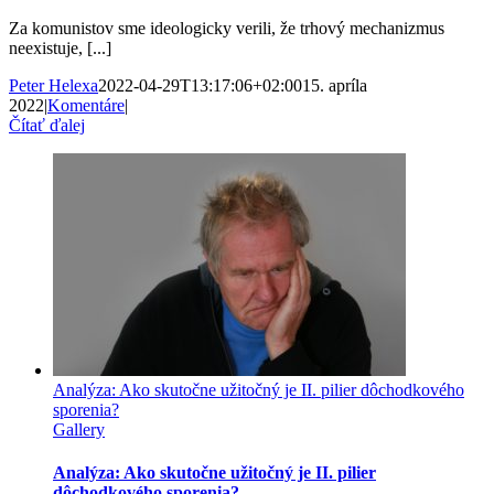
Za komunistov sme ideologicky verili, že trhový mechanizmus
neexistuje, [...]
Peter Helexa
2022-04-29T13:17:06+02:00
15. apríla
2022
|
Komentáre
|
Čítať ďalej
Analýza: Ako skutočne užitočný je II. pilier dôchodkového
sporenia?
Gallery
Analýza: Ako skutočne užitočný je II. pilier
dôchodkového sporenia?