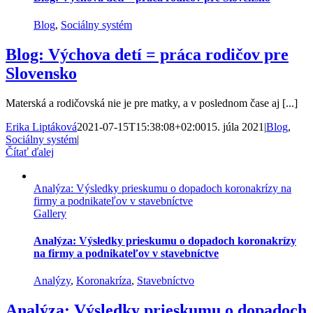
Blog
,
Sociálny systém
Blog: Výchova detí = práca rodičov pre
Slovensko
Materská a rodičovská nie je pre matky, a v poslednom čase aj [...]
Erika Liptáková
2021-07-15T15:38:08+02:00
15. júla 2021
|
Blog
,
Sociálny systém
|
Čítať ďalej
Analýza: Výsledky prieskumu o dopadoch koronakrízy na
firmy a podnikateľov v stavebníctve
Gallery
Analýza: Výsledky prieskumu o dopadoch koronakrízy
na firmy a podnikateľov v stavebníctve
Analýzy
,
Koronakríza
,
Stavebníctvo
Analýza: Výsledky prieskumu o dopadoch