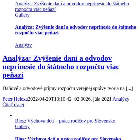
Analýza: Zvýšenie daní a odvodov neprinesie do štátneho
rozpočtu viac peňazí
Gallery
Analýza: Zvýšenie daní a odvodov neprinesie do štátneho
rozpočtu viac peňazí
Analýzy
Analýza: Zvýšenie daní a odvodov
neprinesie do štátneho rozpočtu viac
peňazí
Daňové a odvodové príjmy rozpočtu verejnej správy tvoria na [...]
Peter Helexa
2022-04-29T13:10:42+02:00
26. júla 2021
|
Analýzy
|
Čítať ďalej
Blog: Výchova detí = práca rodičov pre Slovensko
Gallery
Blog: Výchova detí = práca rodičov pre Slovensko