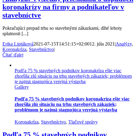
koronakrízy na firmy a podnikateľov v
stavebníctve
Pokračujúci prepad trhu so stavebnými zákazkami, dlhé lehoty
splatnosti [...]
Erika Liptáková
2021-07-15T14:51:15+02:00
12. júla 2021
|
Analýzy
,
Koronakríza
,
Stavebníctvo
|
Čítať ďalej
Podľa 75 % stavebných podnikov koronakríza ešte viac
zhoršila zlú situáciu na trhu stavebných zákaziek; problémom
je najmä stagnujúca verejná výstavba
Gallery
Podľa 75 % stavebných podnikov koronakríza ešte viac
zhoršila zlú situáciu na trhu stavebných zákaziek;
problémom je najmä stagnujúca verejná výstavba
Koronakríza
,
Stavebníctvo
,
Tlačové správy
Podľa 75 % stavebných podnikov