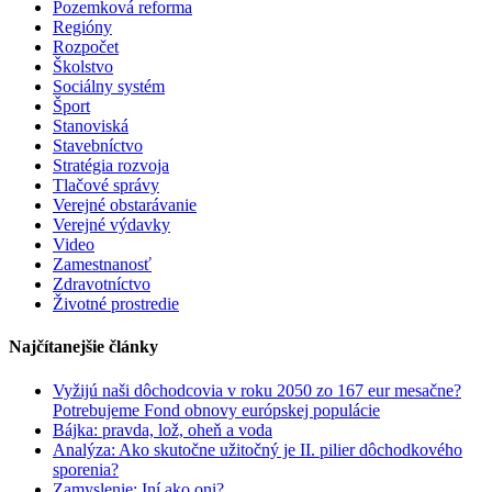
Pozemková reforma
Regióny
Rozpočet
Školstvo
Sociálny systém
Šport
Stanoviská
Stavebníctvo
Stratégia rozvoja
Tlačové správy
Verejné obstarávanie
Verejné výdavky
Video
Zamestnanosť
Zdravotníctvo
Životné prostredie
Najčítanejšie články
Vyžijú naši dôchodcovia v roku 2050 zo 167 eur mesačne?
Potrebujeme Fond obnovy európskej populácie
Bájka: pravda, lož, oheň a voda
Analýza: Ako skutočne užitočný je II. pilier dôchodkového
sporenia?
Zamyslenie: Iní ako oni?