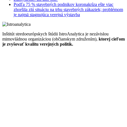
Podľa 75 % stavebných podnikov koronakríza ešte viac
zhoršila zlú situáciu na trhu stavebných zákaziek; problémom
je najmä stagnujúca verejná výstavba
Inštitút stredoeurópskych štúdii IstroAnalytica je nezávislou
mimovládnou organizáciou (občianskym združením),
ktorej cieľom
je zvyšovať kvalitu verejných politík.