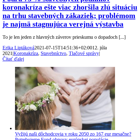
koronakríza ešte viac zhoršila zlú situáciu
na trhu stavebných zákaziek; problémom
je najmä stagnujúca verejná výstavba
To je len jeden z hlavných záverov prieskumu o dopadoch [...]
Erika Liptáková
2021-07-15T14:51:36+02:00
12. júla
2021
|
Koronakríza
,
Stavebníctvo
,
Tlačové správy
|
Čítať ďalej
Vyžijú naši dôchodcovia v roku 2050 zo 167 eur mesačne?
Potrebujeme Fond obnovy európskej populácie