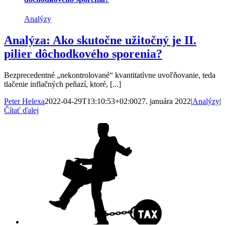
Analýzy
Analýza: Ako skutočne užitočný je II.
pilier dôchodkového sporenia?
Bezprecedentné „nekontrolované“ kvantitatívne uvoľňovanie, teda
tlačenie inflačných peňazí, ktoré, [...]
Peter Helexa
2022-04-29T13:10:53+02:00
27. januára 2022
|
Analýzy
|
Čítať ďalej