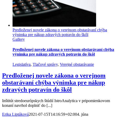
Predloženej novele zákona o verejnom obstarávaní chýba
výnimka pre nákup zdravých potravín do škôl
Gallery
Predloženej novele zákona o verejnom obstarávaní chýba
výnimka pre nákup zdravých potravín do škôl
Legislatíva
,
Tlačové správy
,
Verejné obstarávanie
Predloženej novele zákona o verejnom
obstarávaní chýba výnimka pre nákup
zdravých potravín do škôl
Inštitút stredoeurópskych štúdií IstroAnalytica v pripomienkovom
konaní navrhol doplniť do [...]
Erika Liptáková
2021-07-15T14:16:59+02:00
4. júna