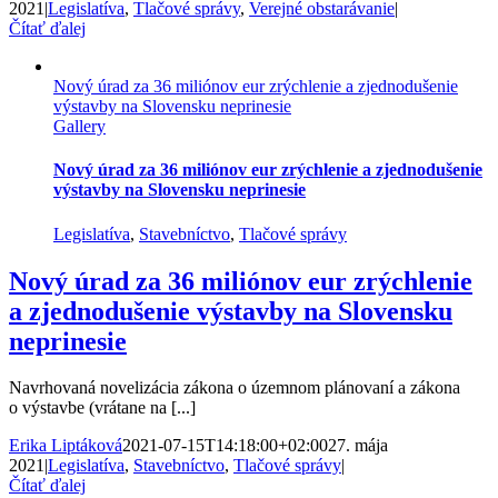
2021
|
Legislatíva
,
Tlačové správy
,
Verejné obstarávanie
|
Čítať ďalej
Nový úrad za 36 miliónov eur zrýchlenie a zjednodušenie
výstavby na Slovensku neprinesie
Gallery
Nový úrad za 36 miliónov eur zrýchlenie a zjednodušenie
výstavby na Slovensku neprinesie
Legislatíva
,
Stavebníctvo
,
Tlačové správy
Nový úrad za 36 miliónov eur zrýchlenie
a zjednodušenie výstavby na Slovensku
neprinesie
Navrhovaná novelizácia zákona o územnom plánovaní a zákona
o výstavbe (vrátane na [...]
Erika Liptáková
2021-07-15T14:18:00+02:00
27. mája
2021
|
Legislatíva
,
Stavebníctvo
,
Tlačové správy
|
Čítať ďalej