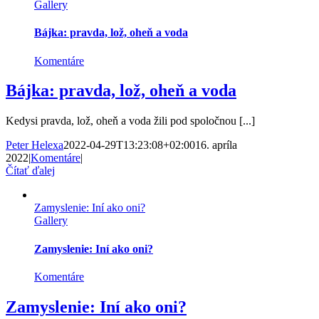
Gallery
Bájka: pravda, lož, oheň a voda
Komentáre
Bájka: pravda, lož, oheň a voda
Kedysi pravda, lož, oheň a voda žili pod spoločnou [...]
Peter Helexa
2022-04-29T13:23:08+02:00
16. apríla
2022
|
Komentáre
|
Čítať ďalej
Zamyslenie: Iní ako oni?
Gallery
Zamyslenie: Iní ako oni?
Komentáre
Zamyslenie: Iní ako oni?