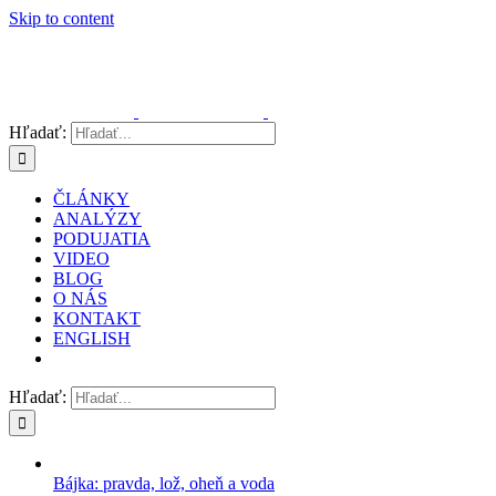
Skip to content
Hľadať:
ČLÁNKY
ANALÝZY
PODUJATIA
VIDEO
BLOG
O NÁS
KONTAKT
ENGLISH
Hľadať:
Bájka: pravda, lož, oheň a voda