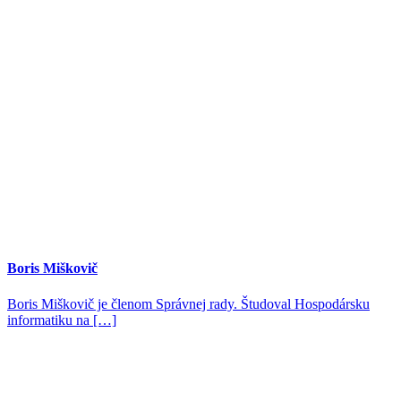
Boris Miškovič
Boris Miškovič je členom Správnej rady. Študoval Hospodársku
informatiku na […]