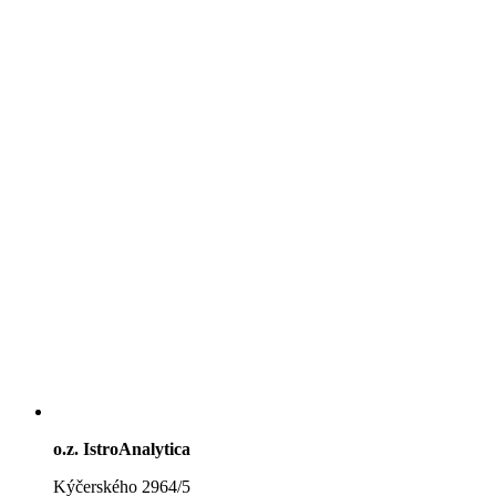
o.z. IstroAnalytica
Kýčerského 2964/5