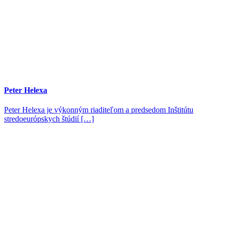
Peter Helexa
Peter Helexa je výkonným riaditeľom a predsedom Inštitútu
stredoeurópskych štúdií […]