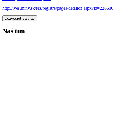
http://ives.minv.sk/rez/registre/pages/detailoz.aspx?id=226636
Dozvedieť sa viac
Náš tím