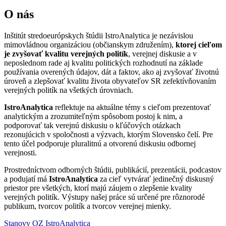
O nás
Inštitút stredoeurópskych štúdii IstroAnalytica je nezávislou
mimovládnou organizáciou (občianskym združením),
ktorej cieľom
je zvyšovať kvalitu verejných politík
, verejnej diskusie a v
neposlednom rade aj kvalitu politických rozhodnutí na základe
používania overených údajov, dát a faktov, ako aj zvyšovať životnú
úroveň a zlepšovať kvalitu života obyvateľov SR zefektívňovaním
verejných politík na všetkých úrovniach.
IstroAnalytica
reflektuje na aktuálne témy s cieľom prezentovať
analytickým a zrozumiteľným spôsobom postoj k nim, a
podporovať tak verejnú diskusiu o kľúčových otázkach
rezonujúcich v spoločnosti a výzvach, ktorým Slovensko čelí. Pre
tento účel podporuje pluralitnú a otvorenú diskusiu odbornej
verejnosti.
Prostredníctvom odborných štúdii, publikácií, prezentácii, podcastov
a podujatí má
IstroAnalytica
za cieľ vytvárať jedinečný diskusný
priestor pre všetkých, ktorí majú záujem o zlepšenie kvality
verejných politík. Výstupy našej práce sú určené pre rôznorodé
publikum, tvorcov politík a tvorcov verejnej mienky.
Stanovy OZ IstroAnalytica