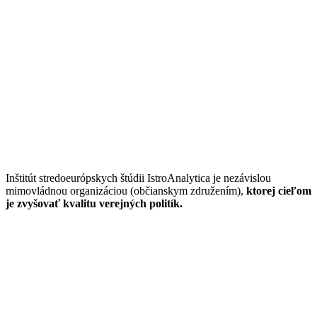
Inštitút stredoeurópskych štúdii IstroAnalytica je nezávislou
mimovládnou organizáciou (občianskym združením),
ktorej cieľom
je zvyšovať kvalitu verejných politík.