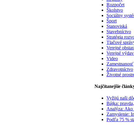
Rozpočet
Školstvo
Sociálny syst
Šport
Stanoviská
Stavebníctvo
Stratégia rozv
Tlačové správ
Verejné obstar
Verejné výda
Video
Zamestnanosť
Zdravotníctvo
Životné prostr
Najčítanejšie článk
Vyžijú naši d
Bájka: pravda,
Analýza: Ako s
Zamyslenie: In
Podľa 75 % sta