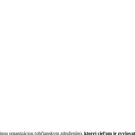
ládnou organizáciou (občianskym združením),
ktorej cieľom je zvyšovať