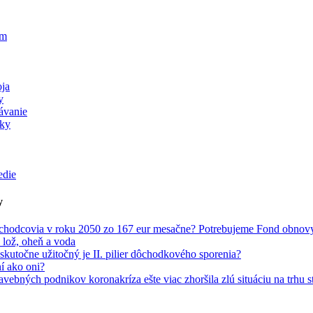
ém
oja
y
ávanie
vky
edie
y
ôchodcovia v roku 2050 zo 167 eur mesačne? Potrebujeme Fond obnovy
 lož, oheň a voda
kutočne užitočný je II. pilier dôchodkového sporenia?
í ako oni?
vebných podnikov koronakríza ešte viac zhoršila zlú situáciu na trhu