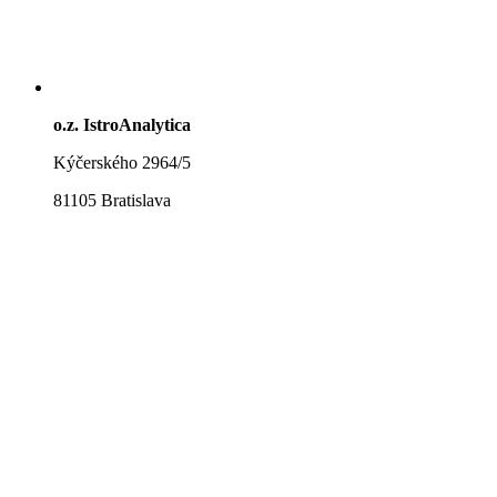
o.z. IstroAnalytica
Kýčerského 2964/5
81105 Bratislava