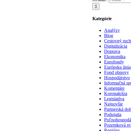
Kategórie
Analýzy
Blog
Cestovný ruch
Digitalizácia
Doprava
Ekonomika
Eurofondy
Európska únia
Fond obnovy
Hospodárstvo
Informačná sp
Komentáre
Koronakríza
Legislatíva
Najnovšie
Partnerská do
Podujatia
Poľnohospodá
Pozemková re
Regióny