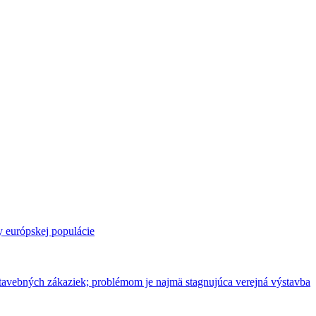
 európskej populácie
 stavebných zákaziek; problémom je najmä stagnujúca verejná výstavba