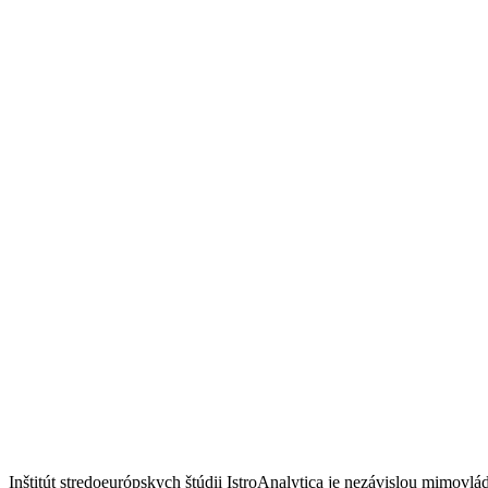
Inštitút stredoeurópskych štúdii IstroAnalytica je nezávislou mimov