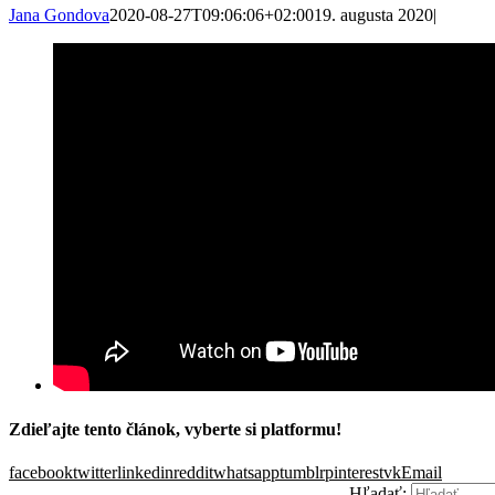
Jana Gondova
2020-08-27T09:06:06+02:00
19. augusta 2020
|
Zdieľajte tento článok, vyberte si platformu!
facebook
twitter
linkedin
reddit
whatsapp
tumblr
pinterest
vk
Email
Hľadať: