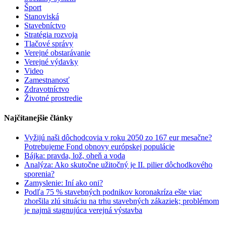
Šport
Stanoviská
Stavebníctvo
Stratégia rozvoja
Tlačové správy
Verejné obstarávanie
Verejné výdavky
Video
Zamestnanosť
Zdravotníctvo
Životné prostredie
Najčítanejšie články
Vyžijú naši dôchodcovia v roku 2050 zo 167 eur mesačne?
Potrebujeme Fond obnovy európskej populácie
Bájka: pravda, lož, oheň a voda
Analýza: Ako skutočne užitočný je II. pilier dôchodkového
sporenia?
Zamyslenie: Iní ako oni?
Podľa 75 % stavebných podnikov koronakríza ešte viac
zhoršila zlú situáciu na trhu stavebných zákaziek; problémom
je najmä stagnujúca verejná výstavba