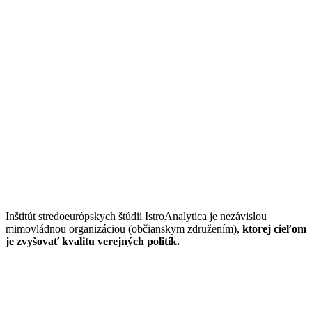
Inštitút stredoeurópskych štúdii IstroAnalytica je nezávislou
mimovládnou organizáciou (občianskym združením),
ktorej cieľom
je zvyšovať kvalitu verejných politík.