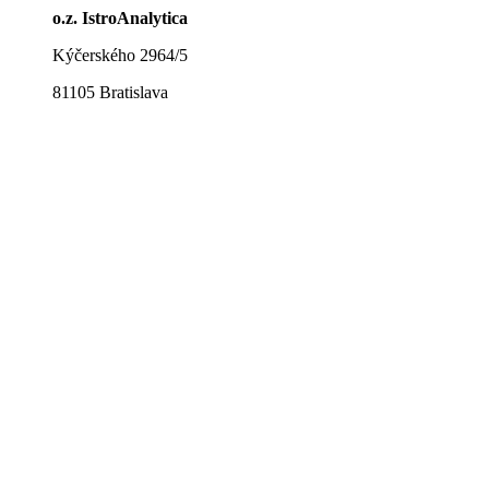
o.z. IstroAnalytica
Kýčerského 2964/5
81105 Bratislava