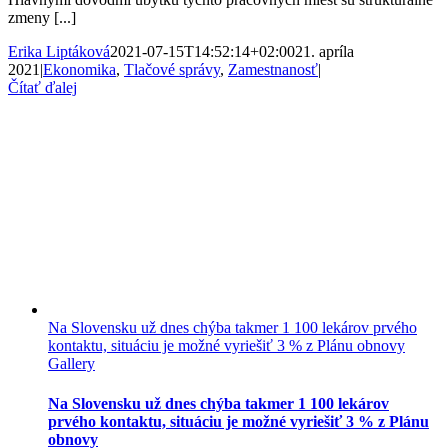
zmeny [...]
Erika Liptáková
2021-07-15T14:52:14+02:00
21. apríla
2021
|
Ekonomika
,
Tlačové správy
,
Zamestnanosť
|
Čítať ďalej
Na Slovensku už dnes chýba takmer 1 100 lekárov prvého
kontaktu, situáciu je možné vyriešiť 3 % z Plánu obnovy
Gallery
Na Slovensku už dnes chýba takmer 1 100 lekárov
prvého kontaktu, situáciu je možné vyriešiť 3 % z Plánu
obnovy