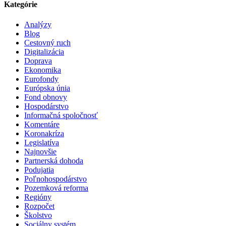
Kategórie
Analýzy
Blog
Cestovný ruch
Digitalizácia
Doprava
Ekonomika
Eurofondy
Európska únia
Fond obnovy
Hospodárstvo
Informačná spoločnosť
Komentáre
Koronakríza
Legislatíva
Najnovšie
Partnerská dohoda
Podujatia
Poľnohospodárstvo
Pozemková reforma
Regióny
Rozpočet
Školstvo
Sociálny systém