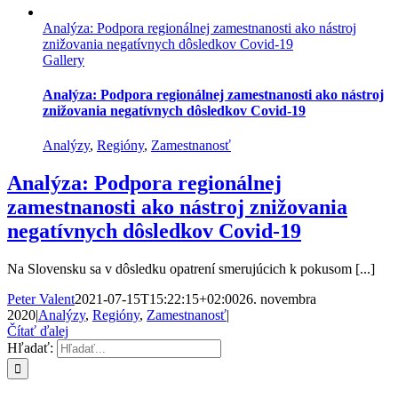
Analýza: Podpora regionálnej zamestnanosti ako nástroj
znižovania negatívnych dôsledkov Covid-19
Gallery
Analýza: Podpora regionálnej zamestnanosti ako nástroj
znižovania negatívnych dôsledkov Covid-19
Analýzy
,
Regióny
,
Zamestnanosť
Analýza: Podpora regionálnej
zamestnanosti ako nástroj znižovania
negatívnych dôsledkov Covid-19
Na Slovensku sa v dôsledku opatrení smerujúcich k pokusom [...]
Peter Valent
2021-07-15T15:22:15+02:00
26. novembra
2020
|
Analýzy
,
Regióny
,
Zamestnanosť
|
Čítať ďalej
Hľadať: