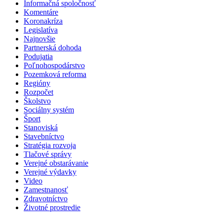
Informačná spoločnosť
Komentáre
Koronakríza
Legislatíva
Najnovšie
Partnerská dohoda
Podujatia
Poľnohospodárstvo
Pozemková reforma
Regióny
Rozpočet
Školstvo
Sociálny systém
Šport
Stanoviská
Stavebníctvo
Stratégia rozvoja
Tlačové správy
Verejné obstarávanie
Verejné výdavky
Video
Zamestnanosť
Zdravotníctvo
Životné prostredie