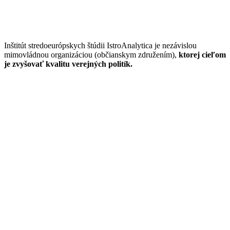
Inštitút stredoeurópskych štúdii IstroAnalytica je nezávislou
mimovládnou organizáciou (občianskym združením),
ktorej cieľom
je zvyšovať kvalitu verejných politík.