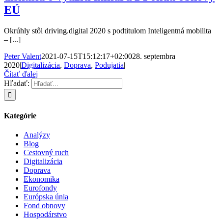
EÚ
Okrúhly stôl driving.digital 2020 s podtitulom Inteligentná mobilita
– [...]
Peter Valent
2021-07-15T15:12:17+02:00
28. septembra
2020
|
Digitalizácia
,
Doprava
,
Podujatia
|
Čítať ďalej
Hľadať:
Kategórie
Analýzy
Blog
Cestovný ruch
Digitalizácia
Doprava
Ekonomika
Eurofondy
Európska únia
Fond obnovy
Hospodárstvo