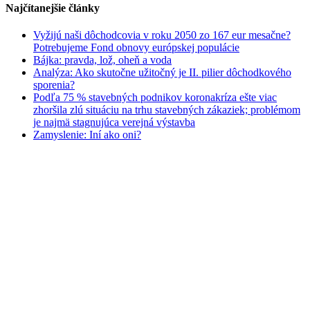
Najčítanejšie články
Vyžijú naši dôchodcovia v roku 2050 zo 167 eur mesačne?
Potrebujeme Fond obnovy európskej populácie
Bájka: pravda, lož, oheň a voda
Analýza: Ako skutočne užitočný je II. pilier dôchodkového
sporenia?
Podľa 75 % stavebných podnikov koronakríza ešte viac
zhoršila zlú situáciu na trhu stavebných zákaziek; problémom
je najmä stagnujúca verejná výstavba
Zamyslenie: Iní ako oni?