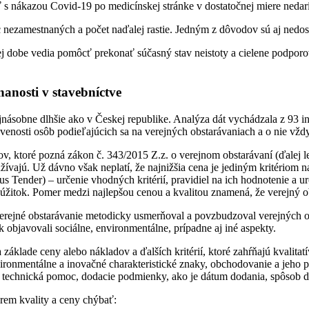
s nákazou Covid-19 po medicínskej stránke v dostatočnej miere nedar
nezamestnaných a počet naďalej rastie. Jedným z dôvodov sú aj nedost
átkej dobe vedia pomôcť prekonať súčasný stav neistoty a cielene podp
anosti v stavebníctve
ojnásobne dlhšie ako v Českej republike. Analýza dát vychádzala z 93 in
avenosti osôb podieľajúcich sa na verejných obstarávaniach a o nie vž
ov, ktoré pozná zákon č. 343/2015 Z.z. o verejnom obstarávaní (ďale
využívajú. Už dávno však neplatí, že najnižšia cena je jediným kritéri
s Tender) – určenie vhodných kritérií, pravidiel na ich hodnotenie a
 úžitok. Pomer medzi najlepšou cenou a kvalitou znamená, že verejný o
 verejné obstarávanie metodicky usmerňoval a povzbudzoval verejných o
k objavovali sociálne, environmentálne, prípadne aj iné aspekty.
áklade ceny alebo nákladov a ďalších kritérií, ktoré zahŕňajú kvalitat
nvironmentálne a inovačné charakteristické znaky, obchodovanie a jeh
 technická pomoc, dodacie podmienky, ako je dátum dodania, spôsob doda
krem kvality a ceny chýbať: