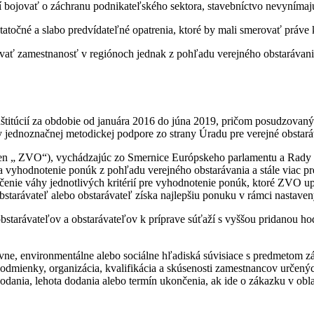
í bojovať o záchranu podnikateľského sektora, stavebníctvo nevynímaj
atočné a slabo predvídateľné opatrenia, ktoré by mali smerovať práve
orovať zamestnanosť v regiónoch jednak z pohľadu verejného obstarávani
štitúcií za obdobie od januára 2016 do júna 2019, pričom posudzovaných
dy jednoznačnej metodickej podpore zo strany Úradu pre verejné obstará
j len „ ZVO“), vychádzajúc zo Smernice Európskeho parlamentu a Rady 
om na vyhodnotenie ponúk z pohľadu verejného obstarávania a stále viac 
 určenie váhy jednotlivých kritérií pre vyhodnotenie ponúk, ktoré ZV
bstarávateľ alebo obstarávateľ získa najlepšiu ponuku v rámci nastaven
bstarávateľov a obstarávateľov k príprave súťaží s vyššou pridanou h
ívne, environmentálne alebo sociálne hľadiská súvisiace s predmetom zá
o podmienky, organizácia, kvalifikácia a skúsenosti zamestnancov urče
nia, lehota dodania alebo termín ukončenia, ak ide o zákazku v oblast