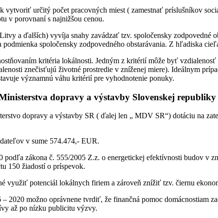
ok vytvoriť určitý počet pracovných miest ( zamestnať príslušníkov soc
tu v porovnaní s najnižšou cenou.
 Litvy a ďalších) vyvíja snahy zavádzať tzv. spoločensky zodpovedné 
 podmienka spoločensky zodpovedného obstarávania. Z hľadiska cieľa,
nostňovaním kritéria lokálnosti. Jedným z kritérií môže byť vzdialeno
dialenosti znečisťujú životné prostredie v zníženej miere). Ideálnym p
tavuje významnú váhu kritérií pre vyhodnotenie ponuky.
Ministerstva dopravy a výstavby Slovenskej republiky
isterstvo dopravy a výstavby SR ( ďalej len „ MDV SR“) dotáciu na z
adateľov v sume 574.474,- EUR.
ľa zákona č. 555/2005 Z.z. o energetickej efektívnosti budov v znení
u 150 žiadostí o príspevok.
 využiť potenciál lokálnych firiem a zároveň znížiť tzv. čiernu ekon
– 2020 možno oprávnene tvrdiť, že finančná pomoc domácnostiam zaost
ívy až po nízku publicitu výzvy.