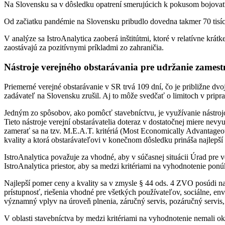
Na Slovensku sa v dôsledku opatrení smerujúcich k pokusom bojovať 
Od začiatku pandémie na Slovensku pribudlo dovedna takmer 70 tisíc 
V analýze sa IstroAnalytica zaoberá inštitútmi, ktoré v relatívne kr
zaostávajú za pozitívnymi príkladmi zo zahraničia.
Nástroje verejného obstarávania pre udržanie zamestn
Priemerné verejné obstarávanie v SR trvá 109 dní, čo je približne dv
zadávateľ na Slovensku zrušil. Aj to môže svedčať o limitoch v pripr
Jedným zo spôsobov, ako pomôcť stavebníctvu, je využívanie nástroj
Tieto nástroje verejní obstarávatelia doteraz v dostatočnej miere ne
zamerať sa na tzv. M.E.A.T. kritériá (Most Economically Advantageou
kvality a ktorá obstarávateľovi v konečnom dôsledku prináša najlepší
IstroAnalytica považuje za vhodné, aby v súčasnej situácii Úrad pre
IstroAnalytica priestor, aby sa medzi kritériami na vyhodnotenie ponú
Najlepší pomer ceny a kvality sa v zmysle § 44 ods. 4 ZVO posúdi na z
prístupnosť, riešenia vhodné pre všetkých používateľov, sociálne, e
významný vplyv na úroveň plnenia, záručný servis, pozáručný servis,
V oblasti stavebníctva by medzi kritériami na vyhodnotenie nemali o