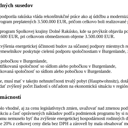
adných susedov
podporila rakúska vláda rekonštrukčné práce ako aj údržbu a moderni
rogram preplatených 3.500.000 EUR, pričom celkovo boli realizované
program Spolkovej krajiny Dolné Rakúsko, kde sa prvýkrát objavila po
 7.600 EUR, pri celkovom obmedzenom objeme 3.500.000 EUR.
výšenia energetickej účinnosti budov za súčasnej podpory miestnych r
emeselníkov poskytuje cielenú podporu spoločnostiam v Burgenlande, z
o pobočkou v Burgenlande,
certifikovaná spoločnosť so sídlom alebo pobočkou v Burgenlande,
tifikovaná spoločnosť so sídlom alebo pobočkou v Burgenlande.
uje, musí mať v takejto nehnuteľnosti trvalý pobyt (Hauptwohnsitz), d
ať zvýšený počet žiadostí s ohľadom na ekonomickú situáciu v regióne
omácností
 vhodné, aj za cenu legislatívnych zmien, uvažovať nad zmenou podmi
trukciu a časť oprávnených nákladov podľa podmienok programu by si n
mu nemuselo byť iba zvýšenie energetickej hospodárnosti rodinných dom
álne 20% z celkovej ceny diela bez DPH a zároveň by mala obsahovať m