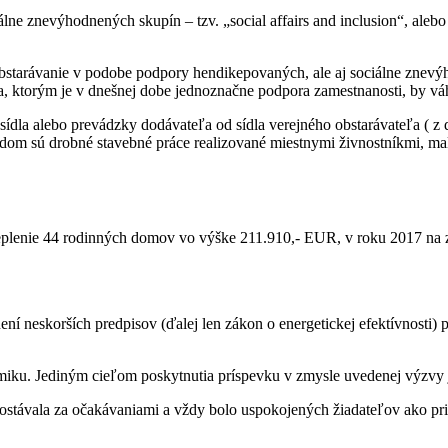
iálne znevýhodnených skupín – tzv. „social affairs and inclusion“, al
obstarávanie v podobe podpory hendikepovaných, ale aj sociálne znev
 ktorým je v dnešnej dobe jednoznačne podpora zamestnanosti, by váha
sť sídla alebo prevádzky dodávateľa od sídla verejného obstarávateľa (
rípadom sú drobné stavebné práce realizované miestnymi živnostníkmi, 
ateplenie 44 rodinných domov vo výške 211.910,- EUR, v roku 2017 na
 neskorších predpisov (ďalej len zákon o energetickej efektívnosti) p
omiku. Jediným cieľom poskytnutia príspevku v zmysle uvedenej výzvy 
ávala za očakávaniami a vždy bolo uspokojených žiadateľov ako pripú