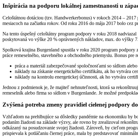
Inšpirácia na podporu lokálnej zamestnanosti u záp
Celoštátnou dotáciou (tzv. Handwerkerbonus) v rokoch 2014 – 2017 
mesiacoch na začiatku rokov. Od roku 2016 do mája 2017 bolo cez p
Na tento úspešný celoštátny program podpory v roku 2018 nadviazal 
poskytovaná vo výške 20 % oprávnených nákladov, max. do výšky
Spolková krajina Burgenland spustila v roku 2020 program podpory z
práce remeselného, stavebného a obchodného priemyslu. Bonus pre r
práca a materiál zabezpečované spoločnosťami so sídlom aleb
náklady na získanie energetického certifikátu, ak ho vytvára 
náklady na kontrolu energetickej účinnosti, ak ho vytvára cer
Jednou z podmienok je, že majiteľ nehnuteľnosti, ktorá sa rekonštru
remeselník alebo firma so sídlom v Burgenlande. Je možné predpoklad
Zvýšená potreba zmeny pravidiel cielenej podpory d
Vzhľadom na prehlbujúce sa dôsledky pandémie na ekonomiku by bolo
podaním žiadosti na základe výzvy, ale rovno by zrealizoval rekonš
odkázaný na posudzovanie svojej žiadosti. Zároveň, by cieľom progra
prispievala k potláčaniu čiernej práce, mala by predstavovať minim