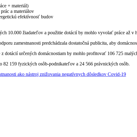
ce + materiál)
prác a materiálov
rgetickú efektívnosť budov
h 10.000 žiadateľov a použitie dotácií by mohlo vyvolať práce až v
dporu zamestnanosti predchádzala dostatočná publicita, aby domácnosti
 z dotácií určených domácnostiam by mohlo profitovať 106 725 malých
o 82 159 fyzických osôb-podnikateľov a 24 566 právnických osôb.
stnanosti ako nástroj znižovania negatívnych dôsledkov Covid-19