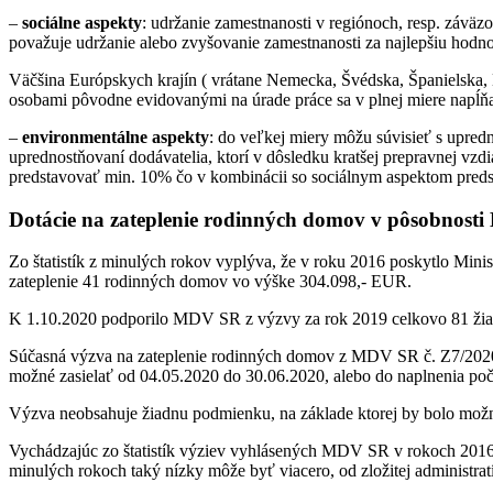
–
sociálne aspekty
: udržanie zamestnanosti v regiónoch, resp. záväz
považuje udržanie alebo zvyšovanie zamestnanosti za najlepšiu hodno
Väčšina Európskych krajín ( vrátane Nemecka, Švédska, Španielska,
osobami pôvodne evidovanými na úrade práce sa v plnej miere napĺňa
–
environmentálne aspekty
: do veľkej miery môžu súvisieť s upred
uprednostňovaní dodávatelia, ktorí v dôsledku kratšej prepravnej vz
predstavovať min. 10% čo v kombinácii so sociálnym aspektom preds
Dotácie na zateplenie rodinných domov v pôsobnosti 
Zo štatistík z minulých rokov vyplýva, že v roku 2016 poskytlo Min
zateplenie 41 rodinných domov vo výške 304.098,- EUR.
K 1.10.2020 podporilo MDV SR z výzvy za rok 2019 celkovo 81 ži
Súčasná výzva na zateplenie rodinných domov z MDV SR č. Z7/2020 pod
možné zasielať od 04.05.2020 do 30.06.2020, alebo do naplnenia počt
Výzva neobsahuje žiadnu podmienku, na základe ktorej by bolo možné
Vychádzajúc zo štatistík výziev vyhlásených MDV SR v rokoch 2016 
minulých rokoch taký nízky môže byť viacero, od zložitej administrat