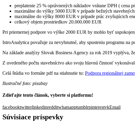
preplatenie 25 % oprávnených nákladov vrátane DPH ( cena prá
maximálne do výšky 5000 EUR v prípade bežných stavebných 
maximálne do výšky 8000 EUR v prípade prác zvyšujúcich ene
celkový objem prostriedkov 20.000.000 EUR
Pri priemernej podpore vo výške 2000 EUR by mohlo byť uspokojenýc
IstroAnalytica považuje za nevyhnutné, aby spusteniu programu na po
Na základe analýzy Slovak Business Agency za rok 2019 vyplýva, že
Z uvedeného počtu stavebníctvo ako svoju hlavnú činnosť vykonával
Celá štúdia vo formáte pdf na stiahnutie tu:
Podpora regionálnej zame
Ilustračné foto: pixabay
Zdieľajte tento článok, vyberte si platformu!
facebook
twitter
linkedin
reddit
whatsapp
tumblr
pinterest
vk
Email
Súvisiace príspevky