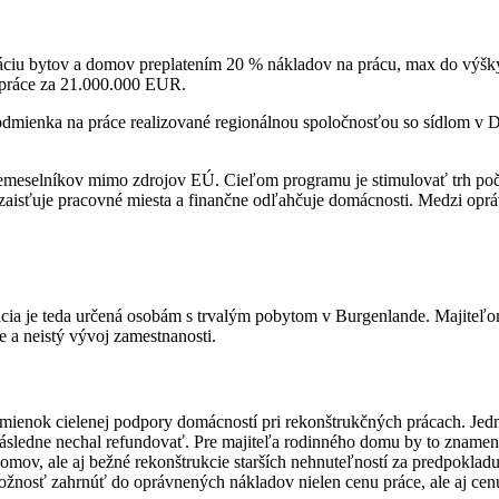
záciu bytov a domov preplatením 20 % nákladov na prácu, max do výšk
 práce za 21.000.000 EUR.
dmienka na práce realizované regionálnou spoločnosťou so sídlom v D
emeselníkov mimo zdrojov EÚ. Cieľom programu je stimulovať trh poča
aisťuje pracovné miesta a finančne odľahčuje domácnosti. Medzi oprá
otácia je teda určená osobám s trvalým pobytom v Burgenlande. Majiteľ
 a neistý vývoj zamestnanosti.
enok cielenej podpory domácností pri rekonštrukčných prácach. Jedna
ásledne nechal refundovať. Pre majiteľa rodinného domu by to znamena
ov, ale aj bežné rekonštrukcie starších nehnuteľností za predpokladu,
ožnosť zahrnúť do oprávnených nákladov nielen cenu práce, ale aj cen